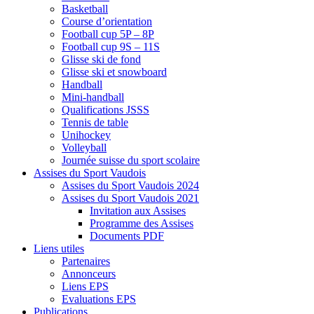
Basketball
Course d’orientation
Football cup 5P – 8P
Football cup 9S – 11S
Glisse ski de fond
Glisse ski et snowboard
Handball
Mini-handball
Qualifications JSSS
Tennis de table
Unihockey
Volleyball
Journée suisse du sport scolaire
Assises du Sport Vaudois
Assises du Sport Vaudois 2024
Assises du Sport Vaudois 2021
Invitation aux Assises
Programme des Assises
Documents PDF
Liens utiles
Partenaires
Annonceurs
Liens EPS
Evaluations EPS
Publications