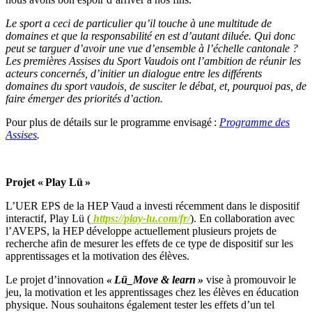
Le sport a ceci de particulier
qu
’
il touche
à
une multitude de
domaines et que la
responsabilité en est d
’
autant diluée. Qui donc
peut se targuer d
’
avoir une vue d
’
ensemble
à l
’échelle cantonale ?
Les premières Assises du Sport Vaudois ont l
’
ambition de réunir les
acteurs concernés, d
’
initier un dialogue entre les différents
domaines du sport vaudois, de susciter le débat, et, pourquoi pas, de
faire émerger des priorités d
’
action.
Pour plus de détails sur le programme envisagé
:
Programme des
Assises
.
Projet « P
lay
L
ü
»
L’UER EPS de la HEP Vaud a investi récemment dans le dispositif
interactif, Play
Lü
(
https://play-lu.com/fr/
). En collaboration avec
l’AVEPS, la HEP développe actuellement plusieurs projets de
recherche afin de mesurer les effets de ce type de dispositif sur les
apprentissages et la motivation des élèves.
Le projet d’innovation
«
Lü_Move
&
learn
»
vise à promouvoir le
jeu, la motivation et les apprentissages chez les élèves en éducation
physique. Nous souhaitons également tester les effets d’un tel