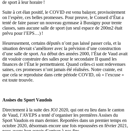
de sport à leur horaire !
Suite à cet élan positif, le COVID est venu balayer, provisoirement
on l’espère, ces belles promesses. Pour preuve, le Conseil d’État a
tenté de faire passer un nouveau gymnase à Bussigny pour trente
classes, sans aucune salle de sport (un seul espace de 200m
2
était
prévu pour l’EPS…) !
Heureusement, certains députés n’ont pas laissé passer cela, et la
situation devrait s’améliorer avec la prévision d’une construction
d’une salle de sport. Au début des années 2000, l’État de Vaud avait
dit vouloir construire des salles pour le secondaire II quand les
finances de l’État le permettraient. Quand celles-ci sont redevenues
saines, ces promesses n’ont jamais été réalisées. Notre crainte, est
que cela se reproduise dans cette période COVID, où « l’excuse »
est toute trouvée.
Assises du Sport
Vaudois
Directement à la suite des JOJ 2020, qui ont eu lieu dans le canton
de Vaud, l’AVEPS a tenté d’organiser les premières Assises du
Sport Vaudois en mars dernier. Reportées
dans un premier temps en
octobre 2020, désormais encore une fois repoussées
en février 2021,
nous avons bon espoir d’arriver à nos fins.