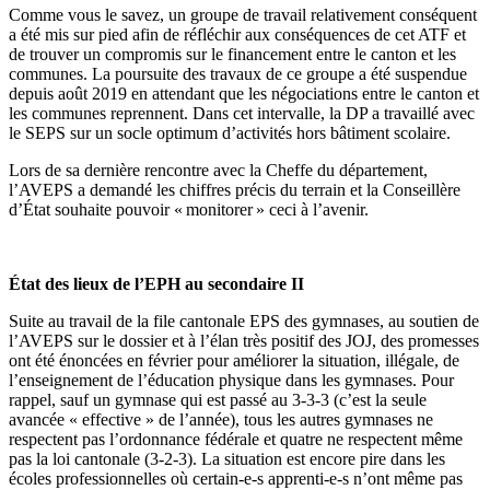
Comme vous le savez, un groupe de travail relativement conséquent
a été mis sur pied afin de réfléchir aux conséquences de cet ATF et
de trouver un compromis sur le financement entre le canton et les
communes. La poursuite des travaux de ce groupe
a
été suspendue
depuis août 2019 en attendant que les négociations entre le canton et
les communes reprennent. Dans cet intervalle, la DP a travaillé avec
le SEPS sur un
socle optimum d’activités hors bâtiment scolaire.
Lors de sa dernière rencontre avec la Cheffe du département,
l’AVEPS a
demandé les chiffres précis du
terrain et la Conseillère
d’État
souhaite pouvoir « monitorer » ceci à l’avenir.
État des lieux de l’EPH au secondaire II
Suite au travail de la file cantonale EPS des gymnases, au soutien de
l’AVEPS sur le dossier et à l’élan très positif des JOJ, des promesses
ont été énoncées en février pour améliorer la situation, illégale, de
l’enseignement de l’éducation physique dans les gymnases. Pour
rappel, sauf un gymnase qui est passé au 3-3-3 (c’est la seule
avancée « effective » de l’année), tous les autres gymnases ne
respectent pas l’ordonnance fédérale et quatre ne respectent même
pas la loi cantonale (3-2-3). La situation est encore pire dans les
écoles professionnelles où certain-e-s apprenti-e-s n’ont même pas