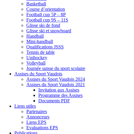
Basketball
Course d’orientation
Football cup 5P – 8P
Football cup 9S – 11S
Glisse ski de fond
Glisse ski et snowboard
Handball
Mini-handball
Qualifications JSSS
Tennis de table
Unihockey
Volleyball
Journée suisse du sport scolaire
Assises du Sport Vaudois
Assises du Sport Vaudois 2024
Assises du Sport Vaudois 2021
Invitation aux Assises
Programme des Assises
Documents PDF
Liens utiles
Partenaires
Annonceurs
Liens EPS
Evaluations EPS
Publications