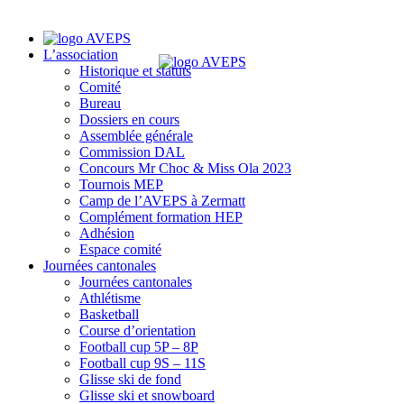
L’association
Historique et statuts
Comité
Bureau
Dossiers en cours
Assemblée générale
Commission DAL
Concours Mr Choc & Miss Ola 2023
Tournois MEP
Camp de l’AVEPS à Zermatt
Complément formation HEP
Adhésion
Espace comité
Journées cantonales
Journées cantonales
Athlétisme
Basketball
Course d’orientation
Football cup 5P – 8P
Football cup 9S – 11S
Glisse ski de fond
Glisse ski et snowboard