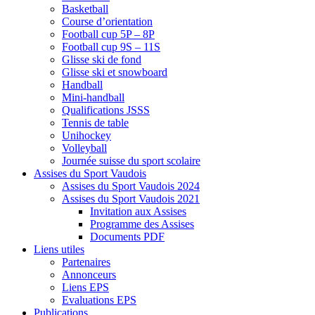
Basketball
Course d’orientation
Football cup 5P – 8P
Football cup 9S – 11S
Glisse ski de fond
Glisse ski et snowboard
Handball
Mini-handball
Qualifications JSSS
Tennis de table
Unihockey
Volleyball
Journée suisse du sport scolaire
Assises du Sport Vaudois
Assises du Sport Vaudois 2024
Assises du Sport Vaudois 2021
Invitation aux Assises
Programme des Assises
Documents PDF
Liens utiles
Partenaires
Annonceurs
Liens EPS
Evaluations EPS
Publications